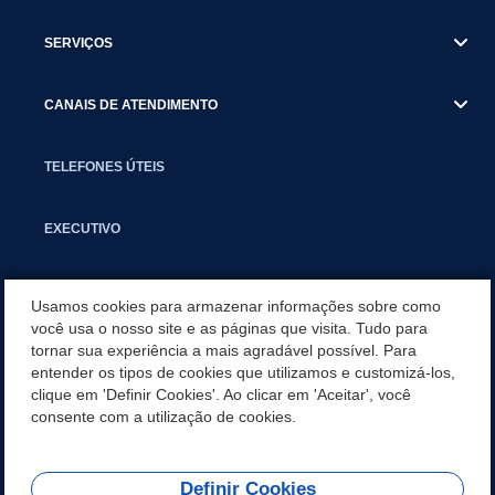
SERVIÇOS
CANAIS DE ATENDIMENTO
TELEFONES ÚTEIS
EXECUTIVO
NOTÍCIAS
Usamos cookies para armazenar informações sobre como
você usa o nosso site e as páginas que visita. Tudo para
tornar sua experiência a mais agradável possível. Para
APLICATIVO
entender os tipos de cookies que utilizamos e customizá-los,
clique em 'Definir Cookies'. Ao clicar em 'Aceitar', você
PARCERIAS E EMENDAS IMPOSITIVAS MUNICIPAIS
consente com a utilização de cookies.
Definir Cookies