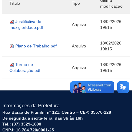
Última
Título
Tipo
modificação
Jusitifictiva de
18/02/2026
Arquivo
Inexigibilidade.pdf
19h15
18/02/2026
Plano de Trabalho.pdf
Arquivo
19h15
Termo de
18/02/2026
Arquivo
Colaboração.pdf
19h15
Informações da Prefeitura
Rua Barão de Piumhi, nº 121, Centro – CEP: 35570-128
De segunda a sexta-feira, das 9h às 16h
Tel.: (37) 3329-1800
CNPJ: 16.784.720/0001-25