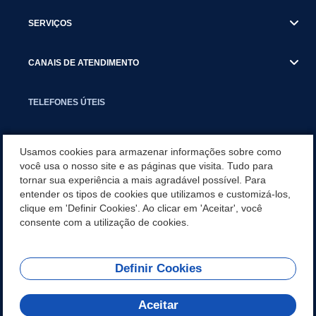
SERVIÇOS
CANAIS DE ATENDIMENTO
TELEFONES ÚTEIS
EXECUTIVO
Usamos cookies para armazenar informações sobre como
você usa o nosso site e as páginas que visita. Tudo para
tornar sua experiência a mais agradável possível. Para
NOTÍCIAS
entender os tipos de cookies que utilizamos e customizá-los,
clique em 'Definir Cookies'. Ao clicar em 'Aceitar', você
APLICATIVO
consente com a utilização de cookies.
Definir Cookies
REDES SOCIAIS
Aceitar