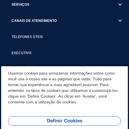
SERVIÇOS
CANAIS DE ATENDIMENTO
TELEFONES ÚTEIS
EXECUTIVO
NOTÍCIAS
Usamos cookies para armazenar informações sobre como
você usa o nosso site e as páginas que visita. Tudo para
tornar sua experiência a mais agradável possível. Para
APLICATIVO
entender os tipos de cookies que utilizamos e customizá-los,
clique em 'Definir Cookies'. Ao clicar em 'Aceitar', você
ESTOQUE DA FARMÁCIA
consente com a utilização de cookies.
Definir Cookies
REDES SOCIAIS