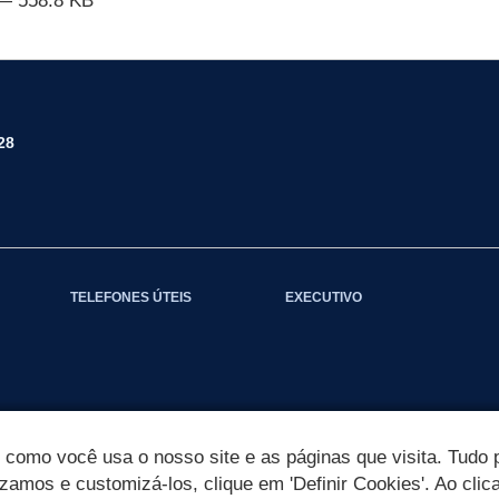
— 558.8 KB
28
TELEFONES ÚTEIS
EXECUTIVO
omo você usa o nosso site e as páginas que visita. Tudo p
izamos e customizá-los, clique em 'Definir Cookies'. Ao clic