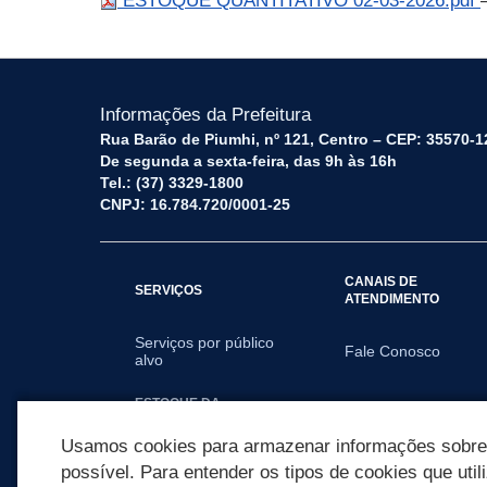
ESTOQUE QUANTITATIVO 02-03-2026.pdf
Informações da Prefeitura
Rua Barão de Piumhi, nº 121, Centro – CEP: 35570-1
De segunda a sexta-feira, das 9h às 16h
Tel.: (37) 3329-1800
CNPJ: 16.784.720/0001-25
CANAIS DE
SERVIÇOS
ATENDIMENTO
Serviços por público
Fale Conosco
alvo
ESTOQUE DA
FARMÁCIA
Usamos cookies para armazenar informações sobre c
possível. Para entender os tipos de cookies que util