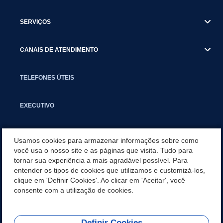
SERVIÇOS
CANAIS DE ATENDIMENTO
TELEFONES ÚTEIS
EXECUTIVO
NOTÍCIAS
Usamos cookies para armazenar informações sobre como
você usa o nosso site e as páginas que visita. Tudo para
tornar sua experiência a mais agradável possível. Para
APLICATIVO
entender os tipos de cookies que utilizamos e customizá-los,
clique em 'Definir Cookies'. Ao clicar em 'Aceitar', você
CONTROLE INTERNO
consente com a utilização de cookies.
Definir Cookies