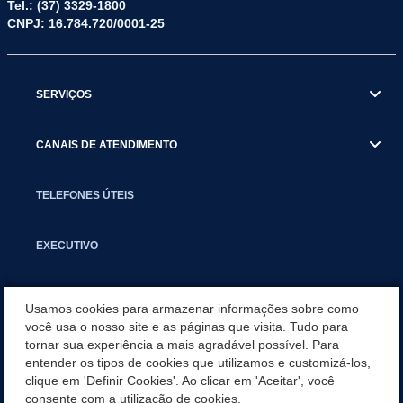
Tel.: (37) 3329-1800
CNPJ: 16.784.720/0001-25
SERVIÇOS
CANAIS DE ATENDIMENTO
TELEFONES ÚTEIS
EXECUTIVO
NOTÍCIAS
Usamos cookies para armazenar informações sobre como
você usa o nosso site e as páginas que visita. Tudo para
tornar sua experiência a mais agradável possível. Para
APLICATIVO
entender os tipos de cookies que utilizamos e customizá-los,
clique em 'Definir Cookies'. Ao clicar em 'Aceitar', você
PARCERIAS E EMENDAS IMPOSITIVAS MUNICIPAIS
consente com a utilização de cookies.