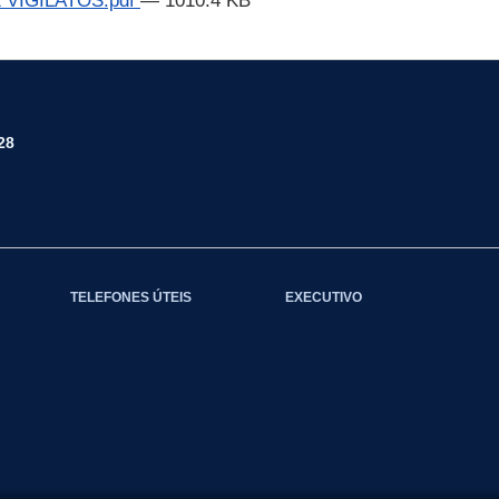
VIGILATOS.pdf
— 1010.4 KB
28
TELEFONES ÚTEIS
EXECUTIVO