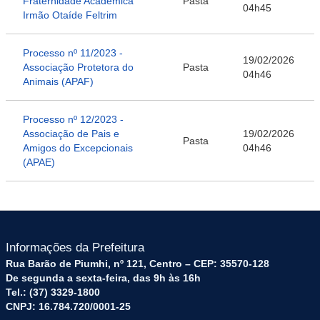
Fraternidade Acadêmica
Pasta
04h45
Irmão Otaíde Feltrim
Processo nº 11/2023 -
19/02/2026
Associação Protetora do
Pasta
04h46
Animais (APAF)
Processo nº 12/2023 -
Associação de Pais e
19/02/2026
Pasta
Amigos do Excepcionais
04h46
(APAE)
Informações da Prefeitura
Rua Barão de Piumhi, nº 121, Centro – CEP: 35570-128
De segunda a sexta-feira, das 9h às 16h
Tel.: (37) 3329-1800
CNPJ: 16.784.720/0001-25