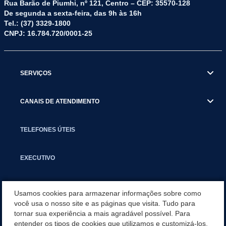
Rua Barão de Piumhi, nº 121, Centro – CEP: 35570-128
De segunda a sexta-feira, das 9h às 16h
Tel.: (37) 3329-1800
CNPJ: 16.784.720/0001-25
SERVIÇOS
CANAIS DE ATENDIMENTO
TELEFONES ÚTEIS
EXECUTIVO
NOTÍCIAS
Usamos cookies para armazenar informações sobre como
você usa o nosso site e as páginas que visita. Tudo para
tornar sua experiência a mais agradável possível. Para
APLICATIVO
entender os tipos de cookies que utilizamos e customizá-los,