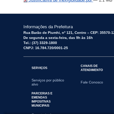
Justificativa de Inexigiblidade.pdf
— 1.1 MB
Informações da Prefeitura
Rua Barão de Piumhi, nº 121, Centro – CEP: 35570-1
De segunda a sexta-feira, das 9h às 16h
Tel.: (37) 3329-1800
CNPJ: 16.784.720/0001-25
CANAIS DE
SERVIÇOS
ATENDIMENTO
Serviços por público
Fale Conosco
alvo
PARCERIAS E
EMENDAS
IMPOSITIVAS
MUNICIPAIS