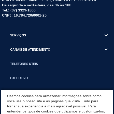
Rua Barão de Piumhi, nº 121, Centro – CEP: 35570-128
De segunda a sexta-feira, das 9h às 16h
Tel.: (37) 3329-1800
CNPJ: 16.784.720/0001-25
SERVIÇOS
CANAIS DE ATENDIMENTO
TELEFONES ÚTEIS
EXECUTIVO
NOTÍCIAS
Usamos cookies para armazenar informações sobre como
você usa o nosso site e as páginas que visita. Tudo para
tornar sua experiência a mais agradável possível. Para
APLICATIVO
entender os tipos de cookies que utilizamos e customizá-los,