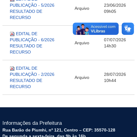
PUBLICAÇÃO - 5/2026
23/06/2026
Arquivo
RESULTADO DE
09h05
RECURSO
EDITAL DE
PUBLICAÇÃO - 6/2026
07/07/2026
Arquivo
RESULTADO DE
14h30
RECURSO
EDITAL DE
PUBLICAÇÃO - 2/2026
28/07/2026
Arquivo
RESULTADO DE
10h44
RECURSO
Informações da Prefeitura
Rua Barão de Piumhi, nº 121, Centro – CEP: 35570-128
De segunda a sexta-feira, das 9h às 16h