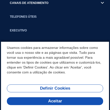
CANAIS DE ATENDIMENTO
TELEFONES ÚTEIS
EXECUTIVO
NOTÍCIAS
Usamos cookies para armazenar informações sobre como
você usa o nosso site e as páginas que visita. Tudo para
tornar sua experiência a mais agradável possível. Para
APLICATIVO
entender os tipos de cookies que utilizamos e customizá-los,
clique em 'Definir Cookies'. Ao clicar em 'Aceitar', você
PARCERIAS E EMENDAS IMPOSITIVAS MUNICIPAIS
consente com a utilização de cookies.
Definir Cookies
REDES SOCIAIS
Aceitar