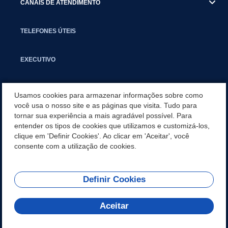
CANAIS DE ATENDIMENTO
TELEFONES ÚTEIS
EXECUTIVO
NOTÍCIAS
Usamos cookies para armazenar informações sobre como
você usa o nosso site e as páginas que visita. Tudo para
tornar sua experiência a mais agradável possível. Para
APLICATIVO
entender os tipos de cookies que utilizamos e customizá-los,
clique em 'Definir Cookies'. Ao clicar em 'Aceitar', você
PARCERIAS E EMENDAS IMPOSITIVAS MUNICIPAIS
consente com a utilização de cookies.
Definir Cookies
REDES SOCIAIS
Aceitar