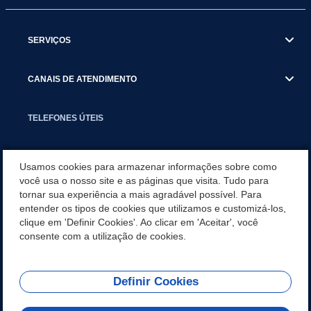
SERVIÇOS
CANAIS DE ATENDIMENTO
TELEFONES ÚTEIS
EXECUTIVO
Usamos cookies para armazenar informações sobre como
você usa o nosso site e as páginas que visita. Tudo para
tornar sua experiência a mais agradável possível. Para
NOTÍCIAS
entender os tipos de cookies que utilizamos e customizá-los,
clique em 'Definir Cookies'. Ao clicar em 'Aceitar', você
APLICATIVO
consente com a utilização de cookies.
Definir Cookies
REDES SOCIAIS