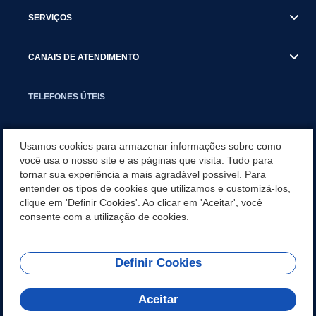
SERVIÇOS
CANAIS DE ATENDIMENTO
TELEFONES ÚTEIS
EXECUTIVO
Usamos cookies para armazenar informações sobre como
você usa o nosso site e as páginas que visita. Tudo para
tornar sua experiência a mais agradável possível. Para
NOTÍCIAS
entender os tipos de cookies que utilizamos e customizá-los,
clique em 'Definir Cookies'. Ao clicar em 'Aceitar', você
APLICATIVO
consente com a utilização de cookies.
Definir Cookies
REDES SOCIAIS
Aceitar