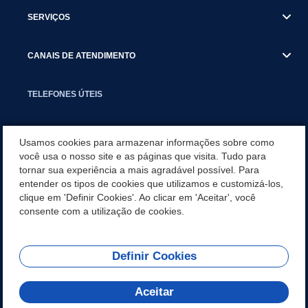
SERVIÇOS
CANAIS DE ATENDIMENTO
TELEFONES ÚTEIS
EXECUTIVO
Usamos cookies para armazenar informações sobre como
você usa o nosso site e as páginas que visita. Tudo para
tornar sua experiência a mais agradável possível. Para
NOTÍCIAS
entender os tipos de cookies que utilizamos e customizá-los,
clique em 'Definir Cookies'. Ao clicar em 'Aceitar', você
APLICATIVO
consente com a utilização de cookies.
Definir Cookies
REDES SOCIAIS
Aceitar