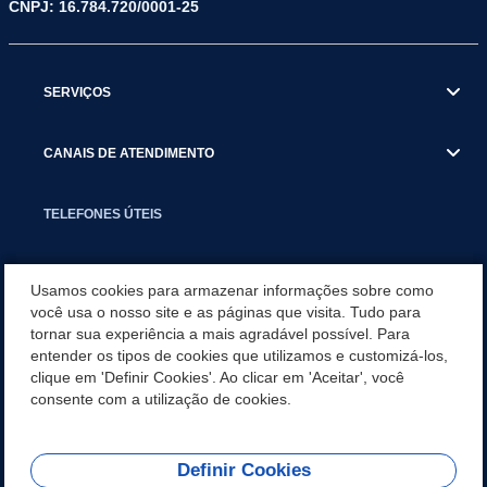
CNPJ: 16.784.720/0001-25
SERVIÇOS
CANAIS DE ATENDIMENTO
TELEFONES ÚTEIS
EXECUTIVO
Usamos cookies para armazenar informações sobre como
você usa o nosso site e as páginas que visita. Tudo para
tornar sua experiência a mais agradável possível. Para
NOTÍCIAS
entender os tipos de cookies que utilizamos e customizá-los,
clique em 'Definir Cookies'. Ao clicar em 'Aceitar', você
APLICATIVO
consente com a utilização de cookies.
Definir Cookies