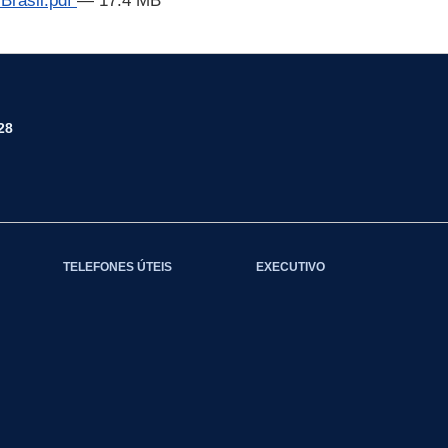
Brasil.pdf
— 17.4 MB
28
TELEFONES ÚTEIS
EXECUTIVO