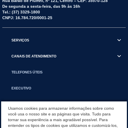
Rua Barão de Piumhi, nº 121, Centro – CEP: 35570-128
De segunda a sexta-feira, das 9h às 16h
Tel.: (37) 3329-1800
CNPJ: 16.784.720/0001-25
SERVIÇOS
CANAIS DE ATENDIMENTO
TELEFONES ÚTEIS
EXECUTIVO
NOTÍCIAS
Usamos cookies para armazenar informações sobre como
você usa o nosso site e as páginas que visita. Tudo para
tornar sua experiência a mais agradável possível. Para
APLICATIVO
entender os tipos de cookies que utilizamos e customizá-los,