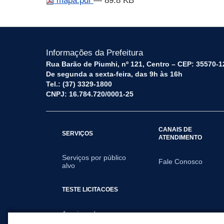
mapa.pdf
— 89.8 KB
Informações da Prefeitura
Rua Barão de Piumhi, nº 121, Centro – CEP: 35570-1
De segunda a sexta-feira, das 9h às 16h
Tel.: (37) 3329-1800
CNPJ: 16.784.720/0001-25
CANAIS DE
SERVIÇOS
ATENDIMENTO
Serviços por público
Fale Conosco
alvo
TESTE LICITACOES
Arquivos de
Licitações