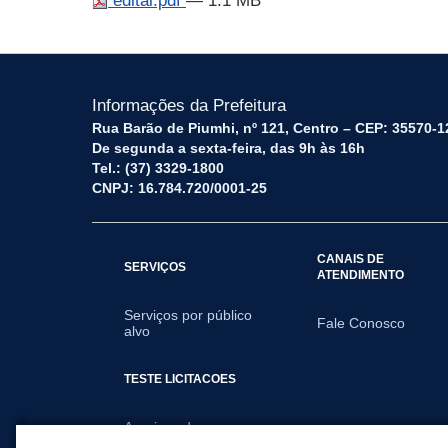
edital.pdf
— 1.1 MB
Informações da Prefeitura
Rua Barão de Piumhi, nº 121, Centro – CEP: 35570-1
De segunda a sexta-feira, das 9h às 16h
Tel.: (37) 3329-1800
CNPJ: 16.784.720/0001-25
CANAIS DE
SERVIÇOS
ATENDIMENTO
Serviços por público
Fale Conosco
alvo
TESTE LICITACOES
Arquivos de
Licitações