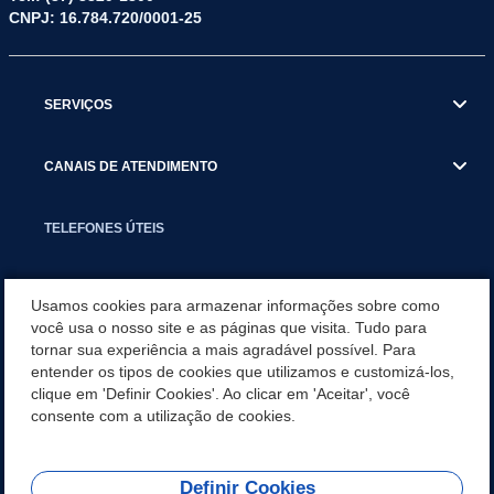
CNPJ: 16.784.720/0001-25
SERVIÇOS
CANAIS DE ATENDIMENTO
TELEFONES ÚTEIS
EXECUTIVO
Usamos cookies para armazenar informações sobre como
você usa o nosso site e as páginas que visita. Tudo para
tornar sua experiência a mais agradável possível. Para
NOTÍCIAS
entender os tipos de cookies que utilizamos e customizá-los,
clique em 'Definir Cookies'. Ao clicar em 'Aceitar', você
APLICATIVO
consente com a utilização de cookies.
Definir Cookies