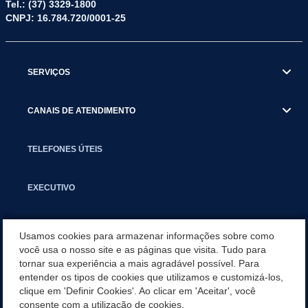
Tel.: (37) 3329-1800
CNPJ: 16.784.720/0001-25
SERVIÇOS
CANAIS DE ATENDIMENTO
TELEFONES ÚTEIS
EXECUTIVO
NOTÍCIAS
Usamos cookies para armazenar informações sobre como
você usa o nosso site e as páginas que visita. Tudo para
tornar sua experiência a mais agradável possível. Para
APLICATIVO
entender os tipos de cookies que utilizamos e customizá-los,
clique em 'Definir Cookies'. Ao clicar em 'Aceitar', você
SECRETARIAS
consente com a utilização de cookies.