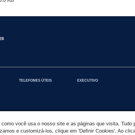
0.0 KB
28
TELEFONES ÚTEIS
EXECUTIVO
omo você usa o nosso site e as páginas que visita. Tudo p
izamos e customizá-los, clique em 'Definir Cookies'. Ao clic