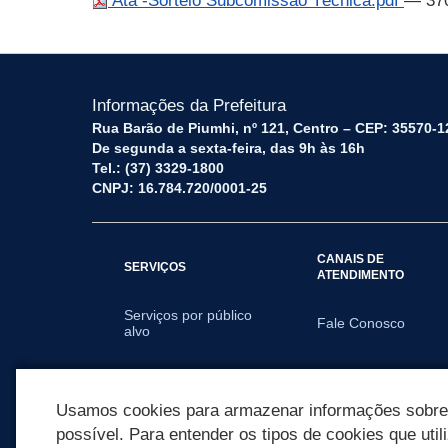
Ata -Sorteio Subcomissão Técnica.pdf
— 37
Informações da Prefeitura
Rua Barão de Piumhi, nº 121, Centro – CEP: 35570-1
De segunda a sexta-feira, das 9h às 16h
Tel.: (37) 3329-1800
CNPJ: 16.784.720/0001-25
CANAIS DE
SERVIÇOS
ATENDIMENTO
Serviços por público
Fale Conosco
alvo
SECRETARIAS
Usamos cookies para armazenar informações sobre c
possível. Para entender os tipos de cookies que util