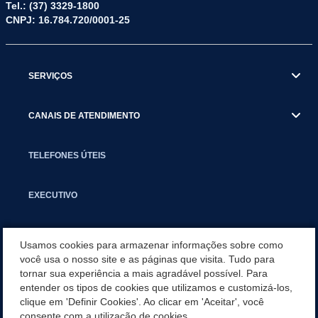
Tel.: (37) 3329-1800
CNPJ: 16.784.720/0001-25
SERVIÇOS
CANAIS DE ATENDIMENTO
TELEFONES ÚTEIS
EXECUTIVO
NOTÍCIAS
Usamos cookies para armazenar informações sobre como
você usa o nosso site e as páginas que visita. Tudo para
tornar sua experiência a mais agradável possível. Para
APLICATIVO
entender os tipos de cookies que utilizamos e customizá-los,
clique em 'Definir Cookies'. Ao clicar em 'Aceitar', você
SECRETARIAS
consente com a utilização de cookies.