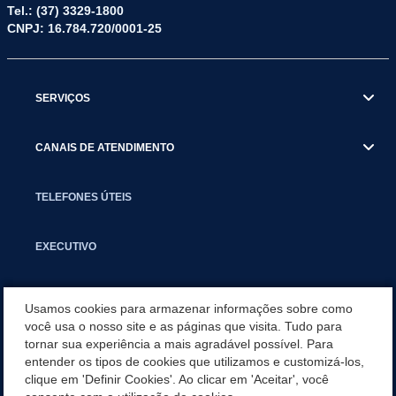
Tel.: (37) 3329-1800
CNPJ: 16.784.720/0001-25
SERVIÇOS
CANAIS DE ATENDIMENTO
TELEFONES ÚTEIS
EXECUTIVO
NOTÍCIAS
Usamos cookies para armazenar informações sobre como
você usa o nosso site e as páginas que visita. Tudo para
tornar sua experiência a mais agradável possível. Para
APLICATIVO
entender os tipos de cookies que utilizamos e customizá-los,
clique em 'Definir Cookies'. Ao clicar em 'Aceitar', você
SECRETARIAS