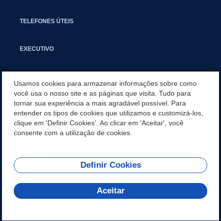
TELEFONES ÚTEIS
EXECUTIVO
NOTÍCIAS
Usamos cookies para armazenar informações sobre como
você usa o nosso site e as páginas que visita. Tudo para
tornar sua experiência a mais agradável possível. Para
APLICATIVO
entender os tipos de cookies que utilizamos e customizá-los,
clique em 'Definir Cookies'. Ao clicar em 'Aceitar', você
SECRETARIAS
consente com a utilização de cookies.
Definir Cookies
REDES SOCIAIS
Aceitar