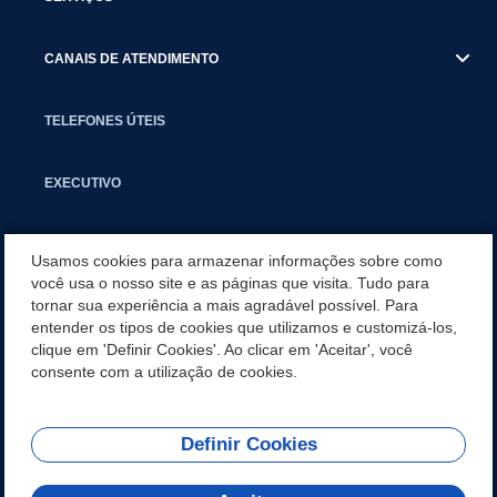
CANAIS DE ATENDIMENTO
TELEFONES ÚTEIS
EXECUTIVO
NOTÍCIAS
Usamos cookies para armazenar informações sobre como
você usa o nosso site e as páginas que visita. Tudo para
tornar sua experiência a mais agradável possível. Para
APLICATIVO
entender os tipos de cookies que utilizamos e customizá-los,
clique em 'Definir Cookies'. Ao clicar em 'Aceitar', você
SECRETARIAS
consente com a utilização de cookies.
Definir Cookies
REDES SOCIAIS