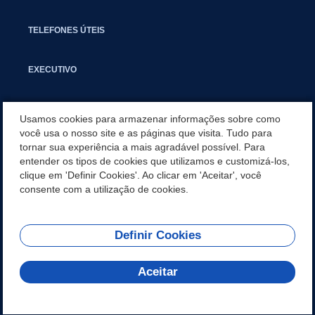
TELEFONES ÚTEIS
EXECUTIVO
NOTÍCIAS
Usamos cookies para armazenar informações sobre como
você usa o nosso site e as páginas que visita. Tudo para
tornar sua experiência a mais agradável possível. Para
APLICATIVO
entender os tipos de cookies que utilizamos e customizá-los,
clique em 'Definir Cookies'. Ao clicar em 'Aceitar', você
SECRETARIAS
consente com a utilização de cookies.
Definir Cookies
REDES SOCIAIS
Aceitar