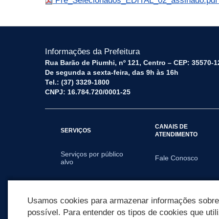
Pre_Selecionados_EDITAL_02_assinado.pd
Informações da Prefeitura
Rua Barão de Piumhi, nº 121, Centro – CEP: 35570-1
De segunda a sexta-feira, das 9h às 16h
Tel.: (37) 3329-1800
CNPJ: 16.784.720/0001-25
CANAIS DE
SERVIÇOS
ATENDIMENTO
Serviços por público
Fale Conosco
alvo
SECRETARIAS
Usamos cookies para armazenar informações sobre c
possível. Para entender os tipos de cookies que util