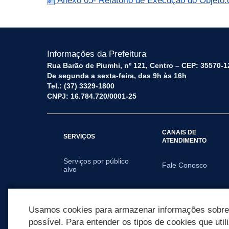
Anexo 05- Relatório de Execução do Objeto
Informações da Prefeitura
Rua Barão de Piumhi, nº 121, Centro – CEP: 35570-1
De segunda a sexta-feira, das 9h às 16h
Tel.: (37) 3329-1800
CNPJ: 16.784.720/0001-25
CANAIS DE
SERVIÇOS
ATENDIMENTO
Serviços por público
Fale Conosco
alvo
SECRETARIAS
Usamos cookies para armazenar informações sobre c
possível. Para entender os tipos de cookies que util