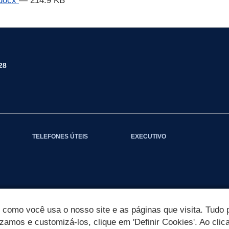
.docx
— 214.9 KB
28
TELEFONES ÚTEIS
EXECUTIVO
omo você usa o nosso site e as páginas que visita. Tudo p
izamos e customizá-los, clique em 'Definir Cookies'. Ao clic