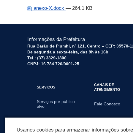
anexo-X.docx
— 264.1 KB
Informações da Prefeitura
Rua Barão de Piumhi, nº 121, Centro – CEP: 35570-1
De segunda a sexta-feira, das 9h às 16h
Tel.: (37) 3329-1800
CNPJ: 16.784.720/0001-25
CANAIS DE
SERVIÇOS
ATENDIMENTO
Serviços por público
Fale Conosco
alvo
SECRETARIAS
Usamos cookies para armazenar informações sobre c