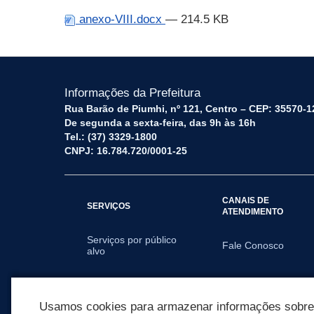
anexo-VIII.docx
— 214.5 KB
Informações da Prefeitura
Rua Barão de Piumhi, nº 121, Centro – CEP: 35570-1
De segunda a sexta-feira, das 9h às 16h
Tel.: (37) 3329-1800
CNPJ: 16.784.720/0001-25
CANAIS DE
SERVIÇOS
ATENDIMENTO
Serviços por público
Fale Conosco
alvo
SECRETARIAS
Usamos cookies para armazenar informações sobre c