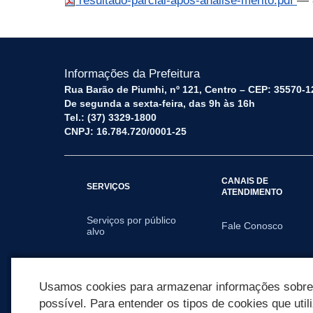
resultado-parcial-apos-analise-merito.pdf
— 
Informações da Prefeitura
Rua Barão de Piumhi, nº 121, Centro – CEP: 35570-1
De segunda a sexta-feira, das 9h às 16h
Tel.: (37) 3329-1800
CNPJ: 16.784.720/0001-25
CANAIS DE
SERVIÇOS
ATENDIMENTO
Serviços por público
Fale Conosco
alvo
SECRETARIAS
Usamos cookies para armazenar informações sobre c
possível. Para entender os tipos de cookies que util