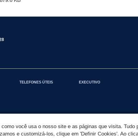
879.6 KB
28
TELEFONES ÚTEIS
EXECUTIVO
omo você usa o nosso site e as páginas que visita. Tudo p
izamos e customizá-los, clique em 'Definir Cookies'. Ao clic