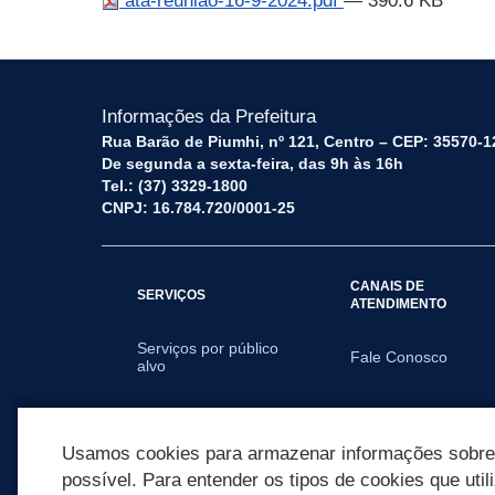
ata-reuniao-16-9-2024.pdf
— 390.6 KB
Informações da Prefeitura
Rua Barão de Piumhi, nº 121, Centro – CEP: 35570-1
De segunda a sexta-feira, das 9h às 16h
Tel.: (37) 3329-1800
CNPJ: 16.784.720/0001-25
CANAIS DE
SERVIÇOS
ATENDIMENTO
Serviços por público
Fale Conosco
alvo
SECRETARIAS
Usamos cookies para armazenar informações sobre c
possível. Para entender os tipos de cookies que util