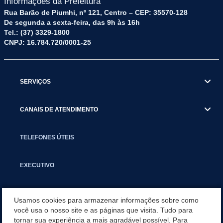
Informações da Prefeitura
Rua Barão de Piumhi, nº 121, Centro – CEP: 35570-128
De segunda a sexta-feira, das 9h às 16h
Tel.: (37) 3329-1800
CNPJ: 16.784.720/0001-25
SERVIÇOS
CANAIS DE ATENDIMENTO
TELEFONES ÚTEIS
EXECUTIVO
NOTÍCIAS
Usamos cookies para armazenar informações sobre como
você usa o nosso site e as páginas que visita. Tudo para
tornar sua experiência a mais agradável possível. Para
APLICATIVO