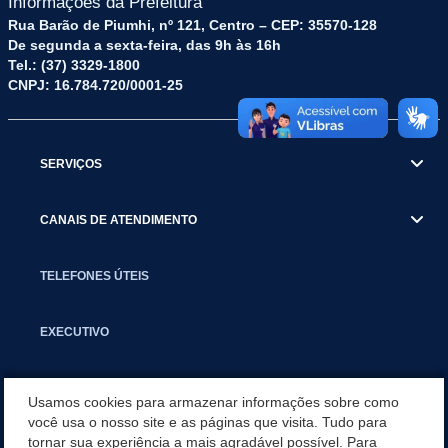
Informações da Prefeitura
Rua Barão de Piumhi, nº 121, Centro – CEP: 35570-128
De segunda a sexta-feira, das 9h às 16h
Tel.: (37) 3329-1800
CNPJ: 16.784.720/0001-25
SERVIÇOS
CANAIS DE ATENDIMENTO
TELEFONES ÚTEIS
EXECUTIVO
NOTÍCIAS
Usamos cookies para armazenar informações sobre como
você usa o nosso site e as páginas que visita. Tudo para
tornar sua experiência a mais agradável possível. Para
APLICATIVO