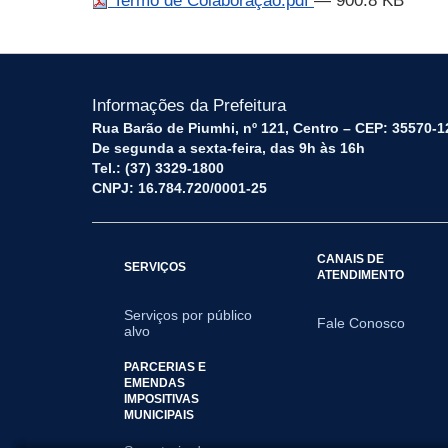
Termo de Colaboração.pdf
— 900.8 KB
Informações da Prefeitura
Rua Barão de Piumhi, nº 121, Centro – CEP: 35570-1
De segunda a sexta-feira, das 9h às 16h
Tel.: (37) 3329-1800
CNPJ: 16.784.720/0001-25
CANAIS DE
SERVIÇOS
ATENDIMENTO
Serviços por público
Fale Conosco
alvo
PARCERIAS E
EMENDAS
IMPOSITIVAS
MUNICIPAIS