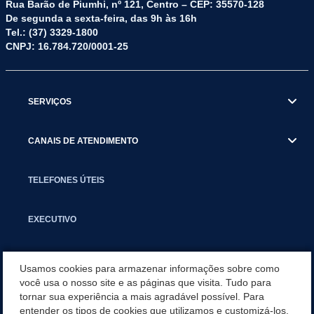
Rua Barão de Piumhi, nº 121, Centro – CEP: 35570-128
De segunda a sexta-feira, das 9h às 16h
Tel.: (37) 3329-1800
CNPJ: 16.784.720/0001-25
SERVIÇOS
CANAIS DE ATENDIMENTO
TELEFONES ÚTEIS
EXECUTIVO
NOTÍCIAS
Usamos cookies para armazenar informações sobre como
você usa o nosso site e as páginas que visita. Tudo para
tornar sua experiência a mais agradável possível. Para
APLICATIVO
entender os tipos de cookies que utilizamos e customizá-los,