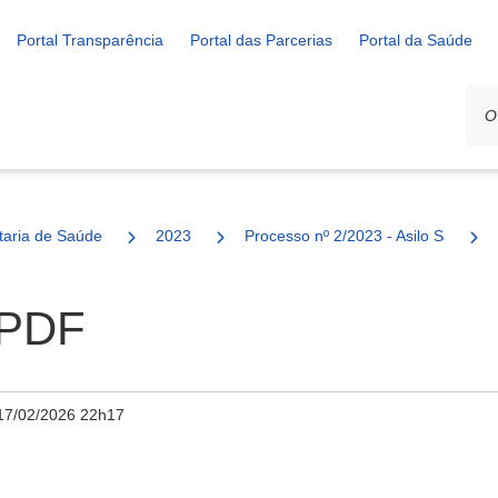
Portal Transparência
Portal das Parcerias
Portal da Saúde
ais
taria de Saúde
2023
Processo nº 2/2023 - Asilo São Fran
.PDF
17/02/2026 22h17