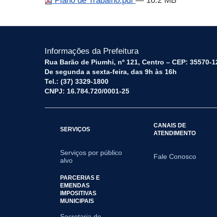
Plano de Trabalho.pdf
— 16.2 MB
Informações da Prefeitura
Rua Barão de Piumhi, nº 121, Centro – CEP: 35570-1
De segunda a sexta-feira, das 9h às 16h
Tel.: (37) 3329-1800
CNPJ: 16.784.720/0001-25
CANAIS DE
SERVIÇOS
ATENDIMENTO
Serviços por público
Fale Conosco
alvo
PARCERIAS E
EMENDAS
IMPOSITIVAS
MUNICIPAIS
Secretaria de