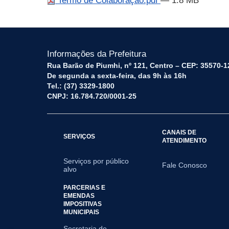
Termo de Colaboração.pdf
— 1.8 MB
Informações da Prefeitura
Rua Barão de Piumhi, nº 121, Centro – CEP: 35570-1
De segunda a sexta-feira, das 9h às 16h
Tel.: (37) 3329-1800
CNPJ: 16.784.720/0001-25
CANAIS DE
SERVIÇOS
ATENDIMENTO
Serviços por público
Fale Conosco
alvo
PARCERIAS E
EMENDAS
IMPOSITIVAS
MUNICIPAIS
Secretaria de