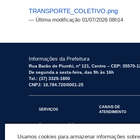
TRANSPORTE_COLETIVO.png
— Última modificação 01/07/2026 08h14
Informações da Prefeitura
Rua Barão de Piumhi, nº 121, Centro – CEP: 35570-1
De segunda a sexta-feira, das 9h às 16h
Tel.: (37) 3329-1800
CNPJ: 16.784.720/0001-25
CANAIS DE
SERVIÇOS
ATENDIMENTO
Serviços por público
Fale Conosco
alvo
Usamos cookies para armazenar informações sobre c