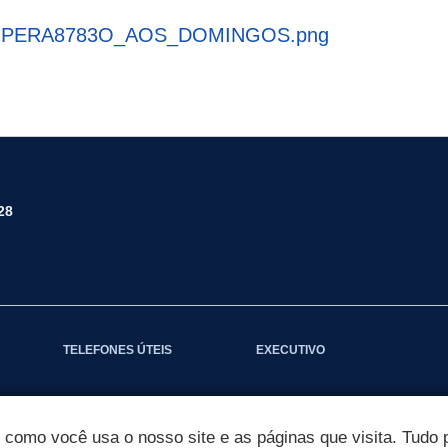
PERA8783O_AOS_DOMINGOS.png
28
TELEFONES ÚTEIS
EXECUTIVO
omo você usa o nosso site e as páginas que visita. Tudo p