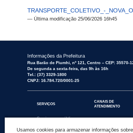
TRANSPORTE_COLETIVO_-_NOVA_O
— Última modificação 25/06/2026 16h45
Informações da Prefeitura
Rua Barão de Piumhi, nº 121, Centro – CEP: 35570-1
De segunda a sexta-feira, das 9h às 16h
Tel.: (37) 3329-1800
CNPJ: 16.784.720/0001-25
CANAIS DE
SERVIÇOS
ATENDIMENTO
Serviços por público
Fale Conosco
alvo
Usamos cookies para armazenar informações sobre c