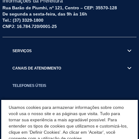
Informações da Prefeitura
Rua Barão de Piumhi, nº 121, Centro – CEP: 35570-128
De segunda a sexta-feira, das 9h às 16h
Tel.: (37) 3329-1800
CNPJ: 16.784.720/0001-25
SERVIÇOS
CANAIS DE ATENDIMENTO
TELEFONES ÚTEIS
EXECUTIVO
Usamos cookies para armazenar informações sobre como
você usa o nosso site e as páginas que visita. Tudo para
tornar sua experiência a mais agradável possível. Para
NOTÍCIAS
entender os tipos de cookies que utilizamos e customizá-los,
clique em 'Definir Cookies'. Ao clicar em 'Aceitar', você
APLICATIVO
consente com a utilização de cookies.