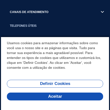
CANAIS DE ATENDIMENTO
TELEFONES ÚTEIS
EXECUTIVO
Usamos cookies para armazenar informações sobre como
você usa o nosso site e as páginas que visita. Tudo para
tornar sua experiência a mais agradável possível. Para
NOTÍCIAS
entender os tipos de cookies que utilizamos e customizá-los,
clique em 'Definir Cookies'. Ao clicar em 'Aceitar', você
APLICATIVO
consente com a utilização de cookies.
Definir Cookies
REDES SOCIAIS
Aceitar