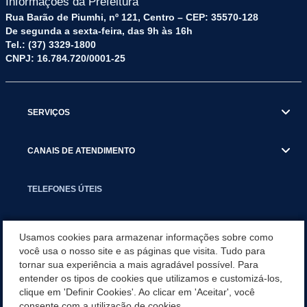
Informações da Prefeitura
Rua Barão de Piumhi, nº 121, Centro – CEP: 35570-128
De segunda a sexta-feira, das 9h às 16h
Tel.: (37) 3329-1800
CNPJ: 16.784.720/0001-25
SERVIÇOS
CANAIS DE ATENDIMENTO
TELEFONES ÚTEIS
EXECUTIVO
Usamos cookies para armazenar informações sobre como
você usa o nosso site e as páginas que visita. Tudo para
tornar sua experiência a mais agradável possível. Para
NOTÍCIAS
entender os tipos de cookies que utilizamos e customizá-los,
clique em 'Definir Cookies'. Ao clicar em 'Aceitar', você
APLICATIVO
consente com a utilização de cookies.