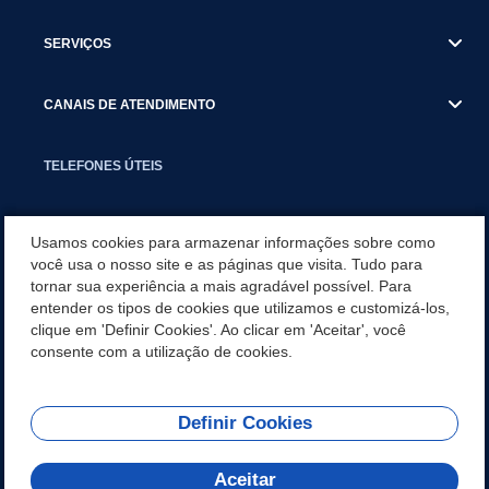
SERVIÇOS
CANAIS DE ATENDIMENTO
TELEFONES ÚTEIS
EXECUTIVO
Usamos cookies para armazenar informações sobre como
você usa o nosso site e as páginas que visita. Tudo para
tornar sua experiência a mais agradável possível. Para
NOTÍCIAS
entender os tipos de cookies que utilizamos e customizá-los,
clique em 'Definir Cookies'. Ao clicar em 'Aceitar', você
APLICATIVO
consente com a utilização de cookies.
Definir Cookies
REDES SOCIAIS
Aceitar